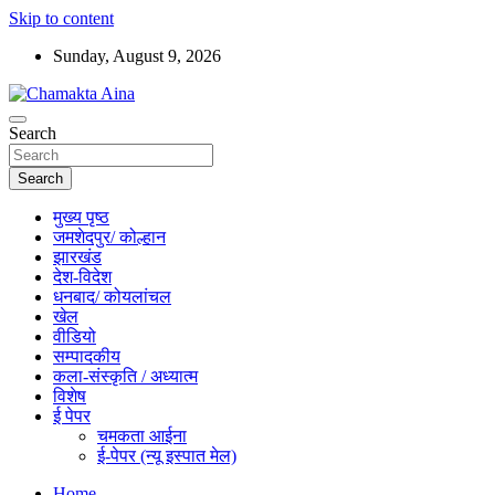
Skip to content
Sunday, August 9, 2026
Hindi News Paper – Jharkhand
Search
Chamakta Aina
Search
मुख्य पृष्ठ
जमशेदपुर/ कोल्हान
झारखंड
देश-विदेश
धनबाद/ कोयलांचल
खेल
वीडियो
सम्पादकीय
कला-संस्कृति / अध्यात्म
विशेष
ई पेपर
चमकता आईना
ई-पेपर (न्यू इस्पात मेल)
Home