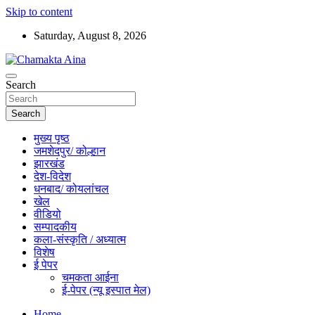
Skip to content
Saturday, August 8, 2026
Hindi News Paper – Jharkhand
Search
Chamakta Aina
Search
मुख्य पृष्ठ
जमशेदपुर/ कोल्हान
झारखंड
देश-विदेश
धनबाद/ कोयलांचल
खेल
वीडियो
सम्पादकीय
कला-संस्कृति / अध्यात्म
विशेष
ई पेपर
चमकता आईना
ई-पेपर (न्यू इस्पात मेल)
Home