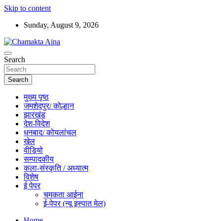
Skip to content
Sunday, August 9, 2026
Hindi News Paper – Jharkhand
Search
Chamakta Aina
Search
मुख्य पृष्ठ
जमशेदपुर/ कोल्हान
झारखंड
देश-विदेश
धनबाद/ कोयलांचल
खेल
वीडियो
सम्पादकीय
कला-संस्कृति / अध्यात्म
विशेष
ई पेपर
चमकता आईना
ई-पेपर (न्यू इस्पात मेल)
Home