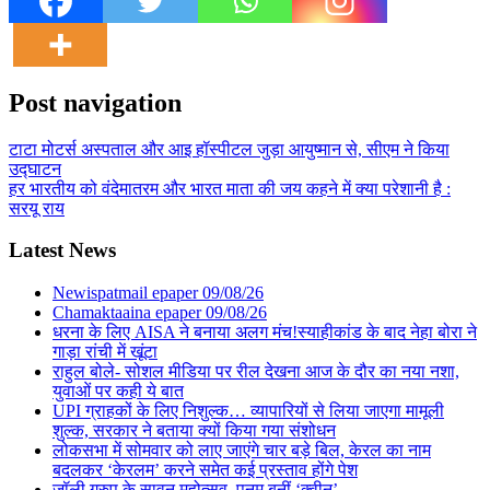
Post navigation
टाटा मोटर्स अस्‍पताल और आइ हॉस्‍पीटल जुड़ा आयुष्‍मान से, सीएम ने किया
उद्घाटन
हर भारतीय को वंदेमातरम और भारत माता की जय कहने में क्या परेशानी है :
सरयू राय
Latest News
Newispatmail epaper 09/08/26
Chamaktaaina epaper 09/08/26
धरना के लिए AISA ने बनाया अलग मंच!स्याहीकांड के बाद नेहा बोरा ने
गाड़ा रांची में खूंटा
राहुल बोले- सोशल मीडिया पर रील देखना आज के दौर का नया नशा,
युवाओं पर कही ये बात
UPI ग्राहकों के लिए निशुल्क… व्यापारियों से लिया जाएगा मामूली
शुल्क, सरकार ने बताया क्यों किया गया संशोधन
लोकसभा में सोमवार को लाए जाएंगे चार बड़े बिल, केरल का नाम
बदलकर ‘केरलम’ करने समेत कई प्रस्ताव होंगे पेश
जॉली ग्रुप के सावन महोत्सव, पूनम बनीं ‘क्वीन’