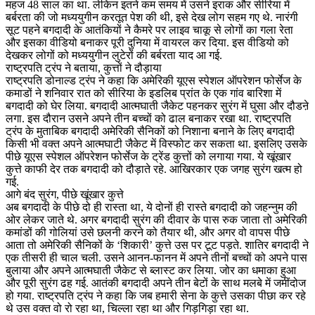
महज 48 साल का था. लेकिन इतने कम समय में उसने इराक और सीरिया में
बर्बरता की जो मध्ययुगीन करतूत पेश की थी, इसे देख लोग सहम गए थे. नारंगी
सूट पहने बगदादी के आतंकियों ने कैमरे पर लाइव चाकू से लोगों का गला रेता
और इसका वीडियो बनाकर पूरी दुनिया में वायरल कर दिया. इस वीडियो को
देखकर लोगों को मध्ययुगीन लुटेरों की बर्बरता याद आ गई.
राष्ट्रपति ट्रंप ने बताया, कुत्तों ने दौड़ाया
राष्ट्रपति डोनाल्ड ट्रंप ने कहा कि अमेरिकी यूएस स्पेशल ऑपरेशन फोर्सेज के
कमाडों ने शनिवार रात को सीरिया के इडलिब प्रांत के एक गांव बारिशा में
बगदादी को घेर लिया. बगदादी आत्मघाती जैकेट पहनकर सुरंग में घुसा और दौडऩे
लगा. इस दौरान उसने अपने तीन बच्चों को ढाल बनाकर रखा था. राष्ट्रपति
ट्रंप के मुताबिक बगदादी अमेरिकी सैनिकों को निशाना बनाने के लिए बगदादी
किसी भी वक्त अपने आत्मघाटी जैकेट में विस्फोट कर सकता था. इसलिए उसके
पीछे यूएस स्पेशल ऑपरेशन फोर्सेज के ट्रेंड कुत्तों को लगाया गया. ये खूंखार
कुत्ते काफी देर तक बगदादी को दौड़ाते रहे. आखिरकार एक जगह सुरंग खत्म हो
गई.
आगे बंद सुरंग, पीछे खूंखार कुत्ते
अब बगदादी के पीछे दो ही रास्ता था, ये दोनों ही रास्ते बगदादी को जहन्नुम की
ओर लेकर जाते थे. अगर बगदादी सुरंग की दीवार के पास रुक जाता तो अमेरिकी
कमांडों की गोलियां उसे छलनी करने को तैयार थी, और अगर वो वापस पीछे
आता तो अमेरिकी सैनिकों के ‘शिकारी’ कुत्ते उस पर टूट पड़ते. शातिर बगदादी ने
एक तीसरी ही चाल चली. उसने आनन-फानन में अपने तीनों बच्चों को अपने पास
बुलाया और अपने आत्मघाती जैकेट से ब्लास्ट कर लिया. जोर का धमाका हुआ
और पूरी सुरंग ढह गई. आतंकी बगदादी अपने तीन बेटों के साथ मलबे में जमींदोज
हो गया. राष्ट्रपति ट्रंप ने कहा कि जब हमारी सेना के कुत्ते उसका पीछा कर रहे
थे उस वक्त वो रो रहा था, चिल्ला रहा था और गिड़गिड़ा रहा था.